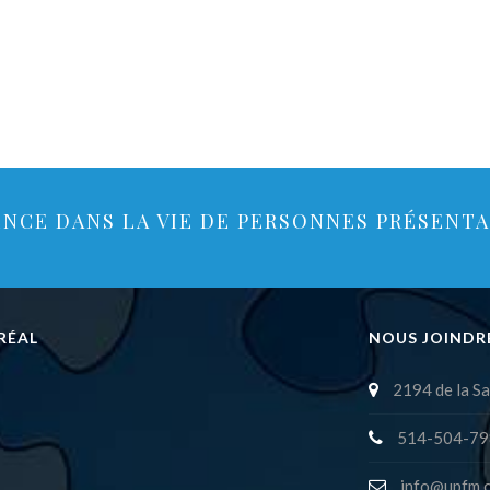
ENCE DANS LA VIE DE PERSONNES PRÉSENT
RÉAL
NOUS JOINDR
2194 de la Sa
514-504-79
info@upfm.