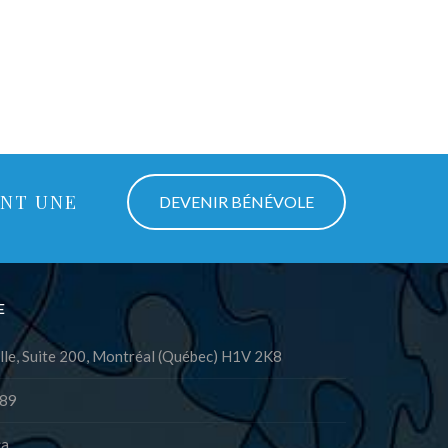
ANT UNE
DEVENIR BÉNÉVOLE
E
lle, Suite 200, Montréal (Québec) H1V 2K8
89
ca