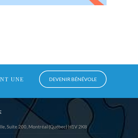
ANT UNE
DEVENIR BÉNÉVOLE
E
lle, Suite 200, Montréal (Québec) H1V 2K8