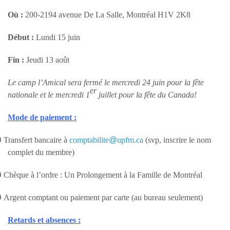
Où :
200-2194 avenue De La Salle, Montréal H1V 2K8
Début :
Lundi 15 juin
Fin :
Jeudi 13 août
Le camp l’Amical sera fermé le mercredi 24 juin pour la fête
er
nationale et le mercredi 1
juillet pour la fête du Canada!
Mode de paiement :
Ø
Transfert bancaire à
comptabilite
@
upfm.ca
(svp, inscrire le nom
complet du membre)
Ø
Chèque à l’ordre : Un Prolongement à la Famille de Montréal
Ø
Argent comptant ou paiement par carte (au bureau seulement)
Retards et absences :